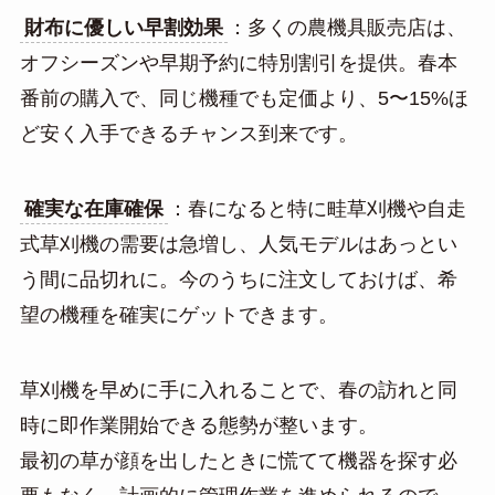
財布に優しい早割効果
：多くの農機具販売店は、
オフシーズンや早期予約に特別割引を提供。春本
番前の購入で、同じ機種でも定価より、5〜15%ほ
ど安く入手できるチャンス到来です。
確実な在庫確保
：春になると特に畦草刈機や自走
式草刈機の需要は急増し、人気モデルはあっとい
う間に品切れに。今のうちに注文しておけば、希
望の機種を確実にゲットできます。
草刈機を早めに手に入れることで、春の訪れと同
時に即作業開始できる態勢が整います。
最初の草が顔を出したときに慌てて機器を探す必