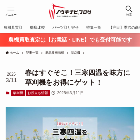
メニュー
検索
農機具買取
徹底比較
パーツ取り寄せ
特集一覧
【注目】季節の商
農機買取査定は【お電話・LINE】でも受付可能です
ホーム
記事一覧
新品農機情報
草刈機
春はすぐそこ！三寒四温を味方に
2025
3/11
草刈機をお得にゲット！
2025年3月11日
草刈機
お役立ち情報