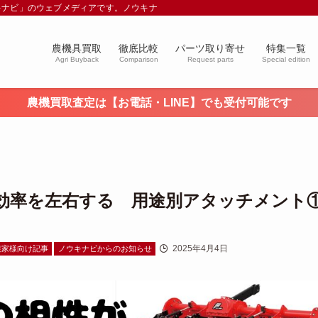
キナビ」のウェブメディアです。ノウキナビブログを通じて農業や農業機械に関す
農機具買取
徹底比較
パーツ取り寄せ
特集一覧
Agri Buyback
Comparison
Request parts
Special edition
農機買取査定は【お電話・LINE】でも受付可能です
効率を左右する 用途別アタッチメント
2025年4月4日
農家様向け記事
ノウキナビからのお知らせ