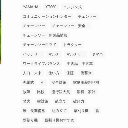
YAMAHA
YT660
エンジン式
コミュニケーションセンター
チェンソー
チェーンソー
チェーンソー 安全
チェーンソー 新製品情報
チェーンソー目立て
トラクター
バッテリー
マルチ
マルチャー
ヤマハ
ワークライフバランス
中古品 中古車
人口 未来
使い方
保証
備蓄米
充電式
刃
安全対策
家庭用薪割り機
故障
比較
流行語大賞
消費 家計
焚火
熊対策
畝立て
破砕力
米 長期備蓄
組み立て
草刈り機
薪
薪割り機
薪割り機おすすめ