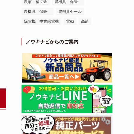
農家 補助金
農機具 保管
農機具 保険
農機具セール
除雪機 中古除雪機
電動
高畝
ノウキナビからのご案内