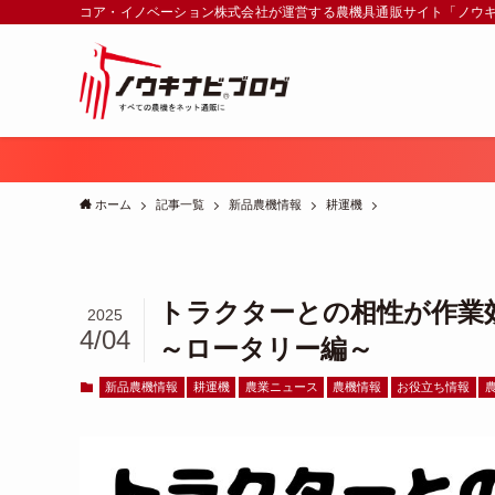
コア・イノベーション株式会社が運営する農機具通販サイト「ノウ
ホーム
記事一覧
新品農機情報
耕運機
トラクターとの相性が作業
2025
4/04
～ロータリー編～
新品農機情報
耕運機
農業ニュース
農機情報
お役立ち情報