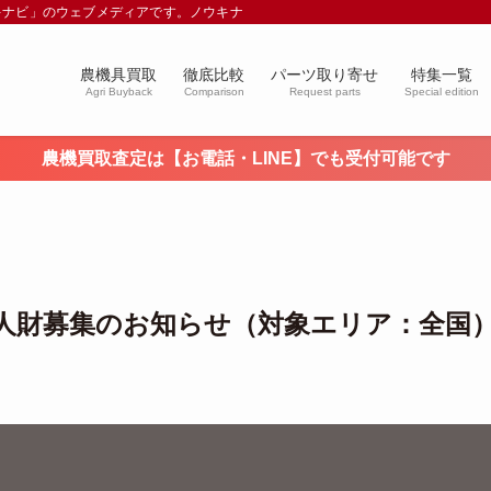
キナビ」のウェブメディアです。ノウキナビブログを通じて農業や農業機械に関す
農機具買取
徹底比較
パーツ取り寄せ
特集一覧
Agri Buyback
Comparison
Request parts
Special edition
農機買取査定は【お電話・LINE】でも受付可能です
人財募集のお知らせ（対象エリア：全国