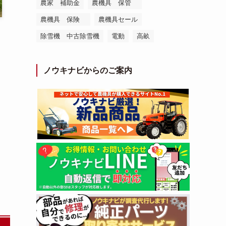
農家 補助金
農機具 保管
農機具 保険
農機具セール
除雪機 中古除雪機
電動
高畝
ノウキナビからのご案内