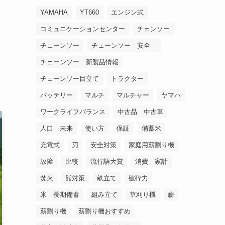
YAMAHA
YT660
エンジン式
コミュニケーションセンター
チェンソー
チェーンソー
チェーンソー 安全
チェーンソー 新製品情報
チェーンソー目立て
トラクター
バッテリー
マルチ
マルチャー
ヤマハ
ワークライフバランス
中古品 中古車
人口 未来
使い方
保証
備蓄米
充電式
刃
安全対策
家庭用薪割り機
故障
比較
流行語大賞
消費 家計
焚火
熊対策
畝立て
破砕力
米 長期備蓄
組み立て
草刈り機
薪
薪割り機
薪割り機おすすめ