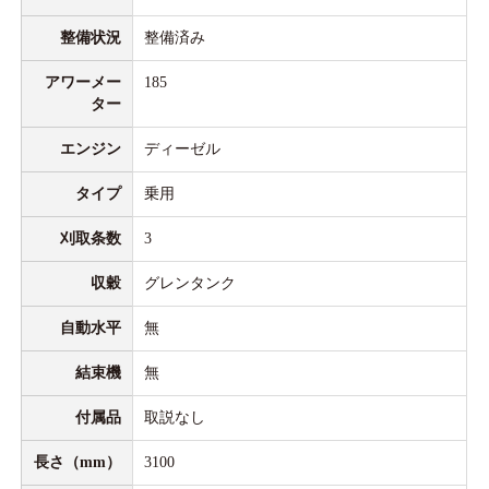
整備状況
整備済み
アワーメー
185
ター
エンジン
ディーゼル
タイプ
乗用
刈取条数
3
収穀
グレンタンク
自動水平
無
結束機
無
付属品
取説なし
長さ（mm）
3100