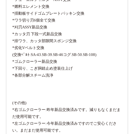
*燃料エレメント交換
*揺動板サイドゴムプレートパッキン交換
*ワラ切り刃6個全て交換
*刈刃ASSY新品交換
*カッタ刃 下段一式新品交換
*排ワラ、カッタ部隙間スポンジ交換
*劣化Vベルト交換
(交換ﾍﾞﾙﾄ:SA-43.SB-39.SB-46コグ.SB-50.SB-108)
*ゴムクローラー新品交換
*下回り、こぎ胴錆止め塗装仕上げ
*各部分解スチーム洗浄
(その他)
*右ゴムクローラー:昨年新品交換済みです。減りもなくまだま
だ使用可能です。
*左ゴムクローラー:今年新品交換済みですのでご安心くださ
い。まだまだ使用可能です。