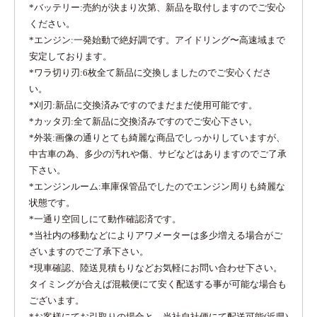
*バッテリー:売約が決まり次第、新品を取付しますのでご安心
ください。
*エンジン:一発始動で絶好調です。アイドリング〜高速域まで
安定しております。
*ワラ切り刃:6枚全て新品に交換しましたのでご安心くださ
い。
*刈刃:新品に交換済みですのでまだまだ使用可能です。
*カッタ刃:全て新品に交換済みですのでご安心下さい。
*外装:画像の通りとても綺麗な商品でしっかりしていますが、
中古車の為、多少の汚れや傷、サビなどはありますのでご了承
下さい。
*エンジンルーム:車庫保管品でしたのでエンジン周りも綺麗な
状態です。
*一通り空回しにて動作確認済です。
*当社内の移動などによりアワメーターは多少増える場合がご
ざいますのでご了承下さい。
*現車確認、陸送見積もりなどお気軽にお問い合わせ下さい。
タイミングが合えば混載便にて安く配送する事が可能な場合も
ございます。
*お客様にてお引取りの場合と、当社自社便にて配送可能(近県)