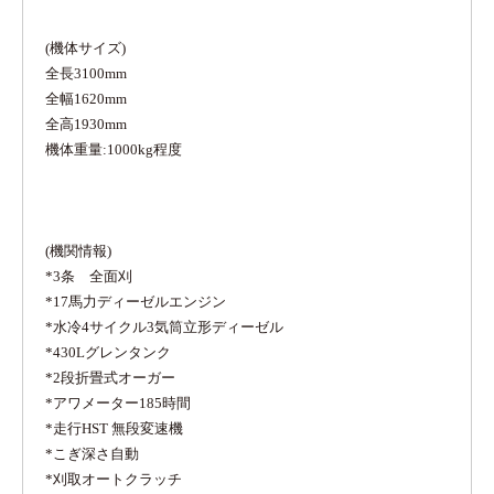
(機体サイズ)
全長3100mm
全幅1620mm
全高1930mm
機体重量:1000kg程度
(機関情報)
*3条 全面刈
*17馬力ディーゼルエンジン
*水冷4サイクル3気筒立形ディーゼル
*430Lグレンタンク
*2段折畳式オーガー
*アワメーター185時間
*走行HST 無段変速機
*こぎ深さ自動
*刈取オートクラッチ