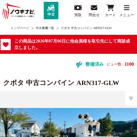
中古
買取
問合せ
カート
メニュー
トップページ
中古農機一覧
クボタ 中古コンバイン ARN317-GLW
この商品は2026年07月06日に他会員様を取引先にして商談成
立しました。
1100
整備済み
ビュー数
クボタ 中古コンバイン ARN317-GLW
♥