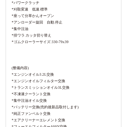
*パワークラッチ
*刈取変速 低速.標準
*座って分草かんオープン
*アンローダー旋回 自動.停止
*集中注油
*排ワラ.カッタ切り替え
*ゴムクローラーサイズ:330-79x39
(整備内容)
*エンジンオイル3.2L交換
*エンジンオイルフィルター交換
*トランスミッションオイル3L交換
*不凍液クーラント交換
*集中注油オイル交換
*バッテリー交換(売約後新品取付します)
*純正ファンベルト交換
*エアクリーナーエレメント交換
*フューエルフィルターASSY交換