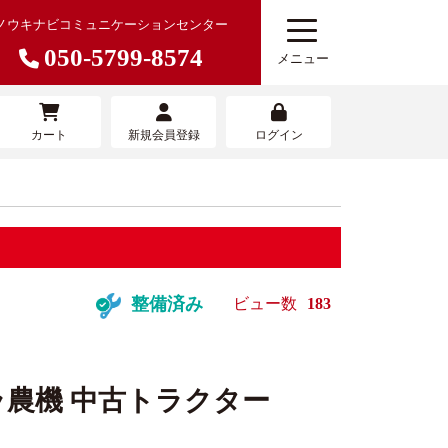
ノウキナビコミュニケーションセンター
050-5799-8574
メニュー
カート
新規会員登録
ログイン
農機を売りたい
寄せサービ
農機具買取査定サービス
整備済み
ビュー数
183
農機 中古トラクター