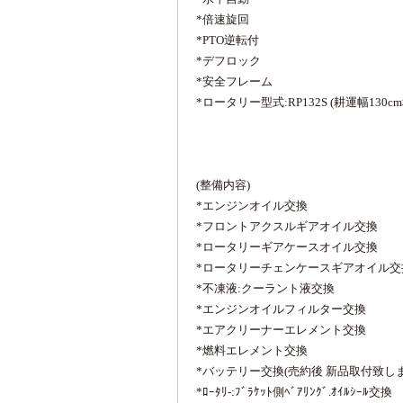
*倍速旋回
*PTO逆転付
*デフロック
*安全フレーム
*ロータリー型式:RP132S (耕運幅130c
(整備内容)
*エンジンオイル交換
*フロントアクスルギアオイル交換
*ロータリーギアケースオイル交換
*ロータリーチェンケースギアオイル交
*不凍液:クーラント液交換
*エンジンオイルフィルター交換
*エアクリーナーエレメント交換
*燃料エレメント交換
*バッテリー交換(売約後 新品取付致しま
*ﾛｰﾀﾘ-:ﾌﾞﾗｹｯﾄ側ﾍﾞｱﾘﾝｸﾞ.ｵｲﾙｼｰﾙ交換