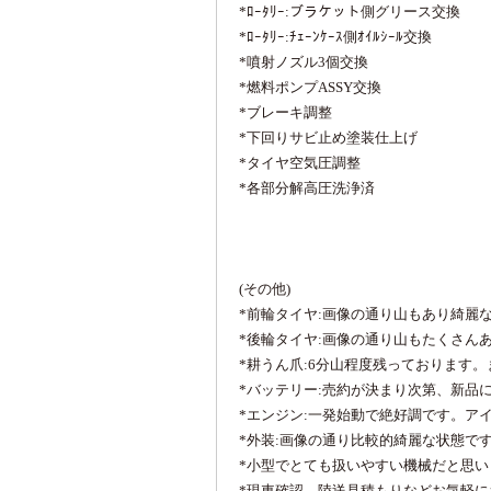
*ﾛｰﾀﾘｰ:ブラケット側グリース交換
*ﾛｰﾀﾘｰ:ﾁｪｰﾝｹｰｽ側ｵｲﾙｼｰﾙ交換
*噴射ノズル3個交換
*燃料ポンプASSY交換
*ブレーキ調整
*下回りサビ止め塗装仕上げ
*タイヤ空気圧調整
*各部分解高圧洗浄済
(その他)
*前輪タイヤ:画像の通り山もあり綺麗
*後輪タイヤ:画像の通り山もたくさん
*耕うん爪:6分山程度残っております
*バッテリー:売約が決まり次第、新品
*エンジン:一発始動で絶好調です。ア
*外装:画像の通り比較的綺麗な状態で
*小型でとても扱いやすい機械だと思
*現車確認、陸送見積もりなどお気軽