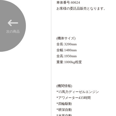
車体番号:60624
お客様の委託品販売となります。
次の商品
(機体サイズ)
全長:3200mm
全幅:1480mm
全高:1950mm
重量:1000kg程度
(機関情報)
*15馬力ディーゼルエンジン
*アワメーター435時間
*四輪駆動
*耕深自動
*水平自動