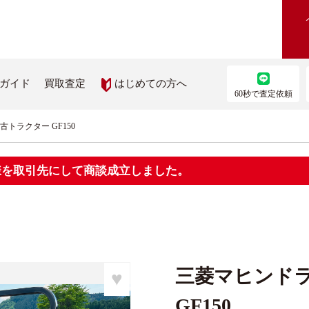
はじめての方へ
ガイド
買取査定
60秒で査定依頼
トラクター GF150
農機を買いたい
部品を取り寄せたい
員様を取引先にして商談成立しました。
機検索
農機メーカー純正パーツ取り
ス
を見る
ップ
三菱マヒンドラ
♥
GF150