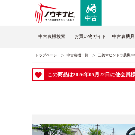
中古
中古農機検索
お買い物ガイド
中古農機具
トップページ
中古農機一覧
三菱マヒンドラ農機 中古
ノウキナビについて
新品
この商品は2026年05月22日に他会
はじめての方へ
新品農
コミュニケーションセンターについて
全商品
よくあるご質問
新品ト
ノウキナビブログ