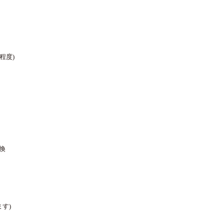
m程度)
換
す)