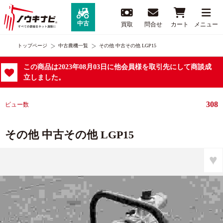
中古
買取
問合せ
カート
メニュー
トップページ
中古農機一覧
その他 中古その他 LGP15
この商品は2023年08月03日に他会員様を取引先にして商談成
立しました。
308
ビュー数
その他 中古その他 LGP15
♥