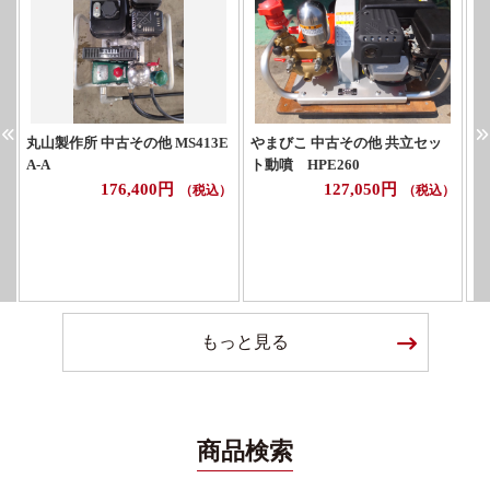
丸山製作所 中古その他 MS413E
やまびこ 中古その他 共立セッ
マ
A-A
ト動噴 HPE260
176,400円
127,050円
（税込）
（税込）
もっと見る
商品検索