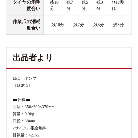
タイヤの消耗
残10
残7
残5
残3
ひび割
度合い
分
分
分
分
れ
作業爪の消耗
残10分
残7分
残5分
残3分
度合い
出品者より
LEO ポンプ
《LGP15》
■■仕様■■
寸法：350×290×370mm
質量：9.0kg
口径：38mm
2サイクル混合燃料
排気量：42.7cc