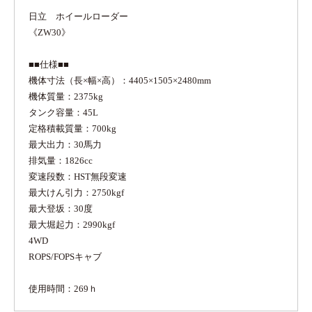
日立 ホイールローダー
《ZW30》
■■仕様■■
機体寸法（長×幅×高）：4405×1505×2480mm
機体質量：2375kg
タンク容量：45L
定格積載質量：700kg
最大出力：30馬力
排気量：1826cc
変速段数：HST無段変速
最大けん引力：2750kgf
最大登坂：30度
最大堀起力：2990kgf
4WD
ROPS/FOPSキャブ
使用時間：269ｈ