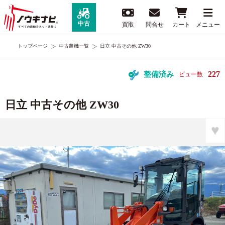
中古
買取
問合せ
カート
メニュー
トップページ
中古農機一覧
日立 中古その他 ZW30
227
整備済み
ビュー数
日立 中古その他 ZW30
♥