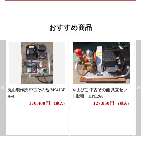
おすすめ商品
丸山製作所 中古その他 MS413E
やまびこ 中古その他 共立セッ
マ
A-A
ト動噴 HPE260
176,400円
127,050円
（税込）
（税込）