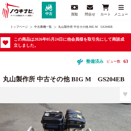
中古
買取
問合せ
カート
メニュー
トップページ
中古農機一覧
丸山製作所 中古その他 BIG M GS204EB
この商品は2026年05月24日に他会員様を取引先にして商談成
立しました。
63
整備済み
ビュー数
丸山製作所 中古その他 BIG M GS204EB
♥