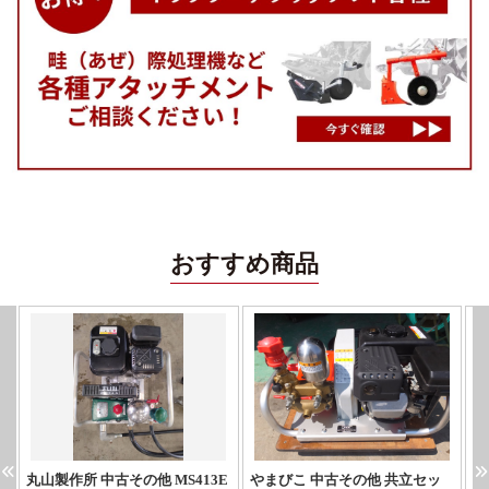
おすすめ商品
丸山製作所 中古その他 MS413E
やまびこ 中古その他 共立セッ
マ