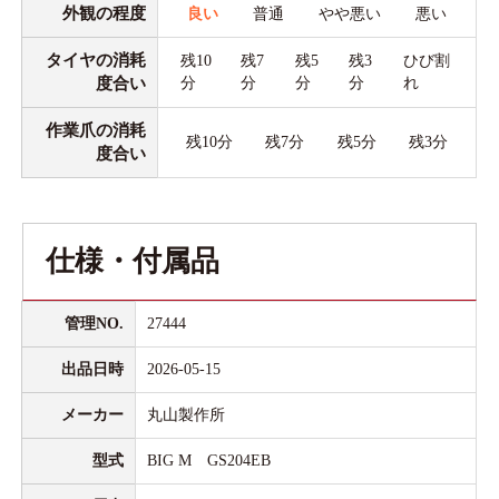
外観の程度
良い
普通
やや悪い
悪い
タイヤの消耗
残10
残7
残5
残3
ひび割
度合い
分
分
分
分
れ
作業爪の消耗
残10分
残7分
残5分
残3分
度合い
仕様・付属品
管理NO.
27444
出品日時
2026-05-15
メーカー
丸山製作所
型式
BIG M GS204EB