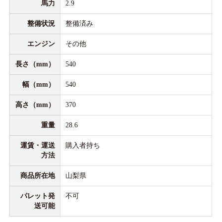
馬力
2.9
整備状況
整備済み
エンジン
その他
長さ（mm）
540
幅（mm）
540
高さ（mm）
370
重量
28.6
運賃・運送
購入者持ち
方法
商品所在地
山梨県
パレット発
不可
送可能