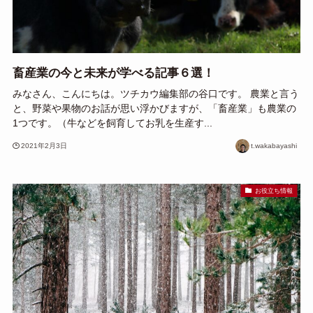
畜産業の今と未来が学べる記事６選！
みなさん、こんにちは。ツチカウ編集部の谷口です。 農業と言う
と、野菜や果物のお話が思い浮かびますが、「畜産業」も農業の
1つです。（牛などを飼育してお乳を生産す...
2021年2月3日
t.wakabayashi
お役立ち情報