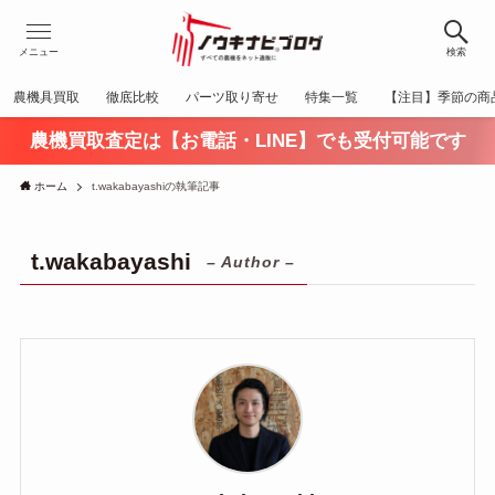
メニュー
検索
農機具買取
徹底比較
パーツ取り寄せ
特集一覧
【注目】季節の商
農機買取査定は【お電話・LINE】でも受付可能です
ホーム
t.wakabayashiの執筆記事
t.wakabayashi
– Author –