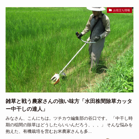
お役立ち情報
雑草と戦う農家さんの強い味方「水田株間除草カッタ
ー中干しの達人」
みなさん、こんにちは。ツチカウ編集部の谷口です。 「中干し時
期の稲間の除草はどうしたらいいんだろう、、、」 そんな悩みを
抱えた、有機栽培を営むお米農家さんも多...