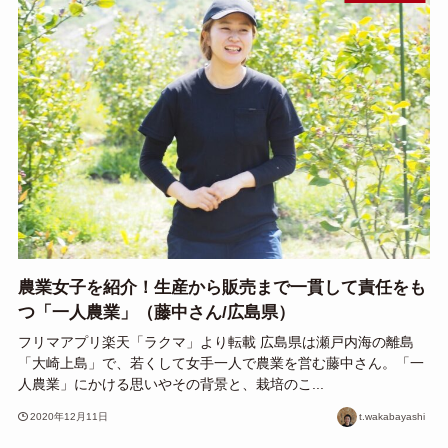
農業女子を紹介！生産から販売まで一貫して責任をも
つ「一人農業」（藤中さん/広島県）
フリマアプリ楽天「ラクマ」より転載 広島県は瀬戸内海の離島
「大崎上島」で、若くして女手一人で農業を営む藤中さん。「一
人農業」にかける思いやその背景と、栽培のこ...
2020年12月11日
t.wakabayashi