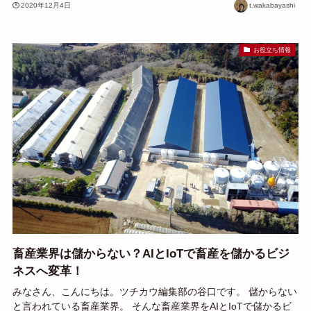
2020年12月4日
t.wakabayashi
お役立ち情報
畜産業界は儲からない？AIとIoTで畜産を儲かるビジ
ネスへ変革！
みなさん、こんにちは。ツチカウ編集部の谷口です。 儲からない
と言われている畜産業界。 そんな畜産業界をAIとIoTで儲かるビ