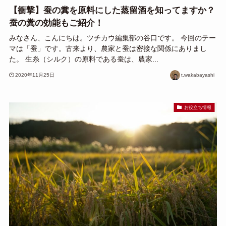
【衝撃】蚕の糞を原料にした蒸留酒を知ってますか？
蚕の糞の効能もご紹介！
みなさん、こんにちは。ツチカウ編集部の谷口です。 今回のテー
マは「蚕」です。古来より、農家と蚕は密接な関係にありまし
た。 生糸（シルク）の原料である蚕は、農家...
2020年11月25日
t.wakabayashi
お役立ち情報