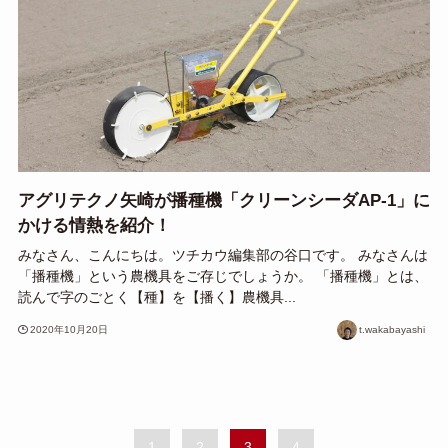
アグリテクノ矢崎が播種機「クリーンシーダAP-1」に
かける情熱を紹介！
みなさん、こんにちは。ツチカウ編集部の谷口です。 みなさんは
「播種機」という農機具をご存じでしょうか。 「播種機」とは、
読んで字のごとく【種】を【播く】農機具...
2020年10月20日
t.wakabayashi
1
2
3
4