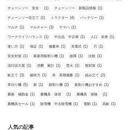
(1)
(1)
チェーンソー 安全
チェーンソー 新製品情報
(1)
(4)
(1)
チェーンソー目立て
トラクター
バッテリー
(1)
(3)
(1)
マルチ
マルチャー
ヤマハ
(1)
(1)
(1)
ワークライフバランス
中古品 中古車
人口 未来
(1)
(1)
(1)
(1)
(1)
使い方
保証
備蓄米
充電式
刃
(1)
(1)
(1)
(1)
安全対策
家庭用薪割り機
故障
比較
(1)
(1)
(1)
(1)
流行語大賞
消費 家計
焚火
熊対策
(3)
(1)
(1)
(2)
畝立て
破砕力
米 長期備蓄
組み立て
(5)
(1)
(2)
(1)
草刈り機
薪
薪割り機
薪割り機おすすめ
(1)
(1)
(1)
農家 補助金
農機具 保管
農機具 保険
(1)
(1)
(1)
(1)
農機具セール
除雪機 中古除雪機
電動
高畝
人気の記事