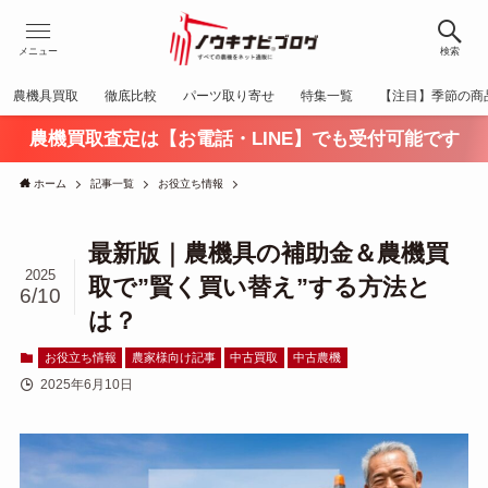
メニュー
検索
農機具買取
徹底比較
パーツ取り寄せ
特集一覧
【注目】季節の商
農機買取査定は【お電話・LINE】でも受付可能です
ホーム
記事一覧
お役立ち情報
最新版｜農機具の補助金＆農機買
2025
取で”賢く買い替え”する方法と
6/10
は？
お役立ち情報
農家様向け記事
中古買取
中古農機
2025年6月10日