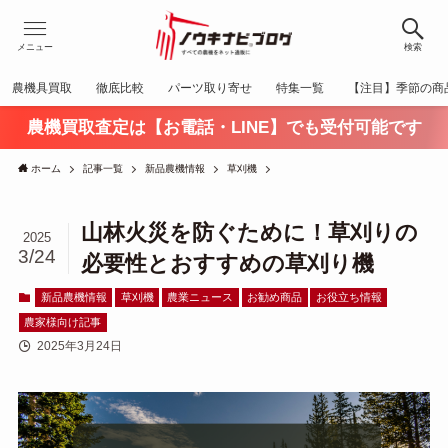
メニュー
検索
農機具買取
徹底比較
パーツ取り寄せ
特集一覧
【注目】季節の商
農機買取査定は【お電話・LINE】でも受付可能です
ホーム
記事一覧
新品農機情報
草刈機
山林火災を防ぐために！草刈りの
2025
3/24
必要性とおすすめの草刈り機
新品農機情報
草刈機
農業ニュース
お勧め商品
お役立ち情報
農家様向け記事
2025年3月24日