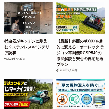
捕虫器がキッチンに馴染
【最新】斜面の草刈りを劇
む？ステンレス×インテリ
的に変える！オーレック ラ
ア調和
ジコン草刈機RCSP540の
徹底解説と安心の自宅配送
2026年7月28日
プラン
2026年7月28日