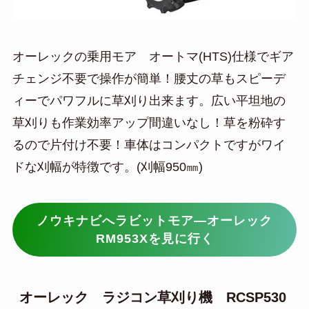
オーレックの乗用モア オートマ(HTS)仕様でギア
チェンジ不要で操作が簡単！腰丈の草もスピーデ
ィーでパワフルに草刈り出来ます。広い平坦地の
草刈りも作業効率アップ間違いなし！草を粉砕す
るので片付け不要！車体はコンパクトですがワイ
ドな刈幅が特徴です。(刈幅950㎜)
ノウキナビへラビットモア―オーレック
RM953Xを見に行く
オーレック ラジコン草刈り機 RCSP530