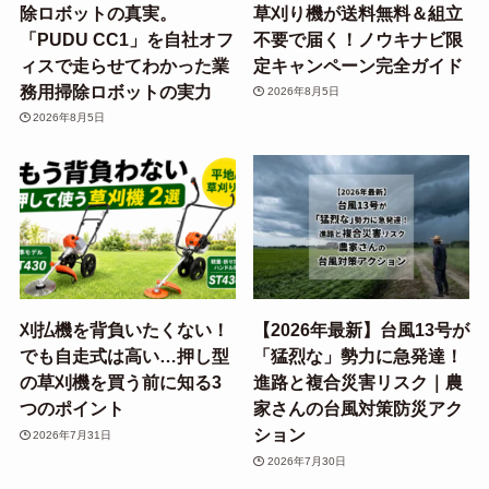
除ロボットの真実。
草刈り機が送料無料＆組立
「PUDU CC1」を自社オフ
不要で届く！ノウキナビ限
ィスで走らせてわかった業
定キャンペーン完全ガイド
務用掃除ロボットの実力
2026年8月5日
2026年8月5日
刈払機を背負いたくない！
【2026年最新】台風13号が
でも自走式は高い…押し型
「猛烈な」勢力に急発達！
の草刈機を買う前に知る3
進路と複合災害リスク｜農
つのポイント
家さんの台風対策防災アク
ション
2026年7月31日
2026年7月30日