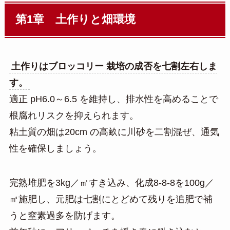
第1章 土作りと畑環境
土作りはブロッコリー 栽培の成否を七割左右しま
す。
適正 pH6.0～6.5 を維持し、排水性を高めることで
根腐れリスクを抑えられます。
粘土質の畑は20cm の高畝に川砂を二割混ぜ、通気
性を確保しましょう。
完熟堆肥を3kg／㎡すき込み、化成8-8-8を100g／
㎡施肥し、元肥は七割にとどめて残りを追肥で補
うと窒素過多を防げます。