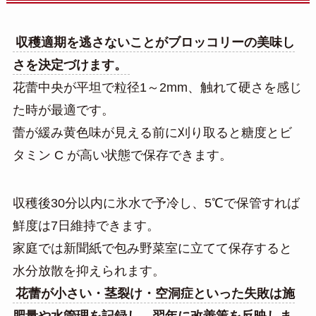
収穫適期を逃さないことがブロッコリーの美味し
さを決定づけます。
花蕾中央が平坦で粒径1～2mm、触れて硬さを感じ
た時が最適です。
蕾が緩み黄色味が見える前に刈り取ると糖度とビ
タミン C が高い状態で保存できます。
収穫後30分以内に氷水で予冷し、5℃で保管すれば
鮮度は7日維持できます。
家庭では新聞紙で包み野菜室に立てて保存すると
水分放散を抑えられます。
花蕾が小さい・茎裂け・空洞症といった失敗は施