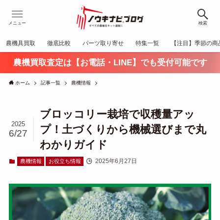
メニュー
検索
農機具買取
徹底比較
パーツ取り寄せ
特集一覧
【注目】季節の商
農機買取査定は【お電話・LINE】でも受付可能です
ホーム
記事一覧
農機情報
ブロッコリー栽培で収穫量アッ
2025
プ！土づくりから機械選びまで丸
6/27
わかりガイド
2025年6月27日
農機情報
お役立ち情報