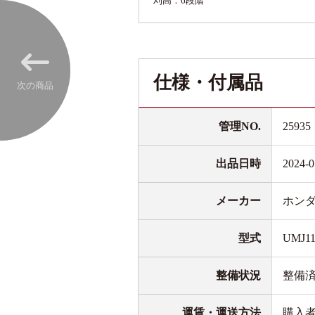
刈高：6段階
仕様・付属品
次の商品
管理NO.
25935
出品日時
2024-0
メーカー
ホン
型式
UMJ11
整備状況
整備
運賃・運送方法
購入