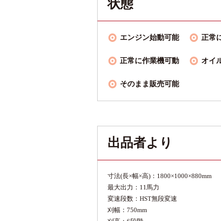
状態
エンジン始動可能
正常
正常に作業機可動
オイ
そのまま販売可能
出品者より
寸法(長×幅×高)：1800×1000×880mm
最大出力：11馬力
変速段数：HST無段変速
刈幅：750mm