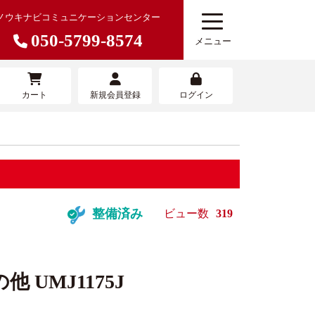
ノウキナビコミュニケーションセンター
050-5799-8574
メニュー
カート
新規会員登録
ログイン
農機を売りたい
寄せサービ
農機具買取査定サービス
整備済み
ビュー数
319
 UMJ1175J