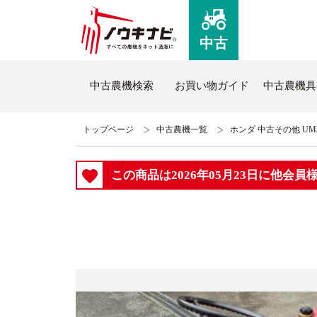
中古
中古農機検索
お買い物ガイド
中古農機具
トップページ
中古農機一覧
ホンダ 中古その他 UMJ1
ノウキナビについて
新品
この商品は2026年05月23日に他会
はじめての方へ
新品農
コミュニケーションセンターについて
全商品
よくあるご質問
新品ト
ノウキナビブログ