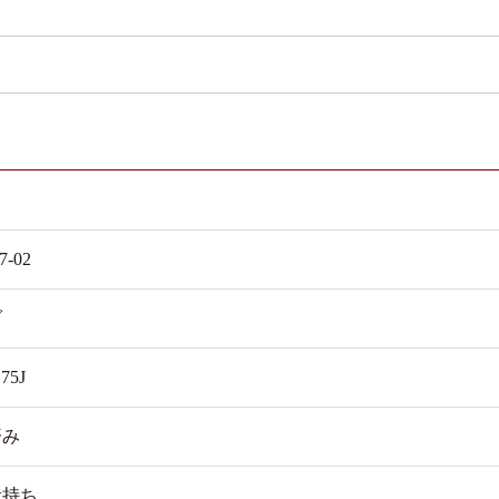
7-02
ダ
75J
済み
者持ち