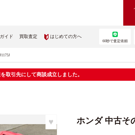
はじめての方へ
ガイド
買取査定
60秒で査定依頼
175J
農機を買いたい
部品を取り寄せたい
員様を取引先にして商談成立しました。
機検索
農機メーカー純正パーツ取り
ス
を見る
ップ
ホンダ 中古その他
♥