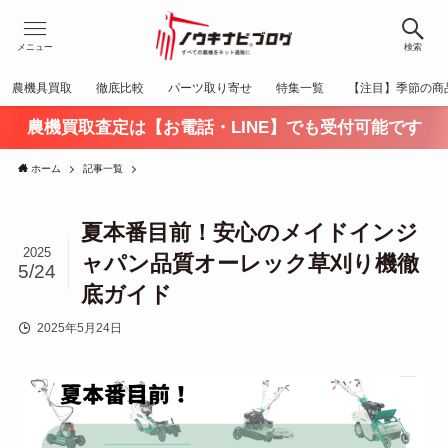
メニュー
検索
農機具買取
徹底比較
パーツ取り寄せ
特集一覧
【注目】季節の商
農機買取査定は【お電話・LINE】でも受付可能です
ホーム
記事一覧
夏本番目前！安心のメイドインジ
2025
ャパン品質オーレック草刈り機徹
5/24
底ガイド
2025年5月24日