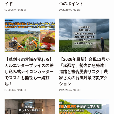
イド
つのポイント
2026年7月31日
2026年7月31日
【草刈りの常識が変わる】
【2026年最新】台風13号が
カルエンタープライズの差
「猛烈な」勢力に急発達！
し込み式ナイロンカッター
進路と複合災害リスク｜農
でススキも熊笹も一網打
家さんの台風対策防災アク
尽！
ション
2026年7月30日
2026年7月30日