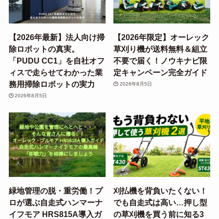
【2026年最新】法人向け掃
【2026年限定】オーレック
除ロボットの真実。
草刈り機が送料無料＆組立
「PUDU CC1」を自社オフ
不要で届く！ノウキナビ限
ィスで走らせてわかった業
定キャンペーン完全ガイド
務用掃除ロボットの実力
2026年8月5日
2026年8月5日
緑地管理の脱・重労働！プ
刈払機を背負いたくない！
ロが選ぶ自走式ハンマーナ
でも自走式は高い…押し型
イフモア HRS815A導入ガ
の草刈機を買う前に知る3