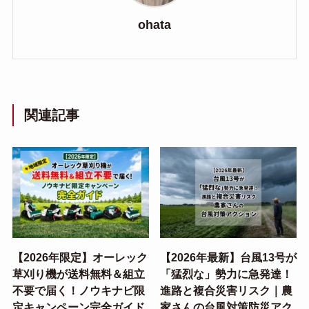
ohata
関連記事
【2026年限定】オーレック
【2026年最新】台風13号が
草刈り機が送料無料＆組立
「猛烈な」勢力に急発達！
不要で届く！ノウキナビ限
進路と複合災害リスク｜農
定キャンペーン完全ガイド
家さんの台風対策防災アク