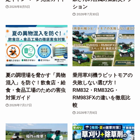
ション
2026年8月5日
2026年7月30日
夏の調理場を脅かす「異物
乗用草刈機ラビットモアの
混入」を防ぐ！飲食店・給
失敗しない選び方！
食・食品工場のための害虫
RM832・RM832G・
対策ガイド
RM983FXの違いを徹底比
較
2026年7月17日
2026年7月9日