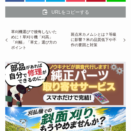
URLをコピーする
草刈機選びで後悔しないた
斑点米カメムシとは？等級
めに！草刈り機「刈高」
に影響？米の品質低下や不
「刈幅」「草丈」選び方の
作の要因と対策
ポイント