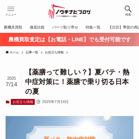
メニュー
検索
農機具買取
徹底比較
パーツ取り寄せ
特集一覧
【注目】季節の商
農機買取査定は【お電話・LINE】でも受付可能です
ホーム
記事一覧
お役立ち情報
【薬膳って難しい？】夏バテ・熱
2025
中症対策に！薬膳で乗り切る日本
7/14
の夏
2025年7月14日
お役立ち情報