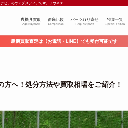
キナビ」のウェブメディアです。ノウキナビブログを通じて農業や農業機械に関す
農機具買取
徹底比較
パーツ取り寄せ
特集一覧
Agri Buyback
Comparison
Request parts
Special edition
農機買取査定は【お電話・LINE】でも受付可能です
の方へ！処分方法や買取相場をご紹介！