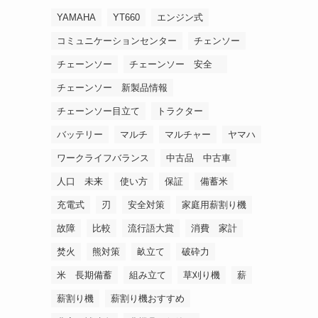
YAMAHA
YT660
エンジン式
コミュニケーションセンター
チェンソー
チェーンソー
チェーンソー 安全
チェーンソー 新製品情報
チェーンソー目立て
トラクター
バッテリー
マルチ
マルチャー
ヤマハ
ワークライフバランス
中古品 中古車
人口 未来
使い方
保証
備蓄米
充電式
刃
安全対策
家庭用薪割り機
故障
比較
流行語大賞
消費 家計
焚火
熊対策
畝立て
破砕力
米 長期備蓄
組み立て
草刈り機
薪
薪割り機
薪割り機おすすめ