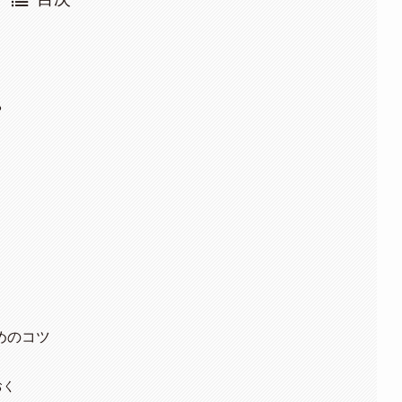
る
めのコツ
おく