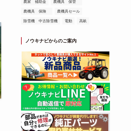
農家 補助金
農機具 保管
農機具 保険
農機具セール
除雪機 中古除雪機
電動
高畝
ノウキナビからのご案内