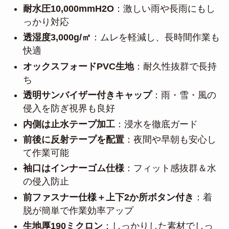
耐水圧10,000mmH2O
：激しい雨や長雨にもし
っかり対応
透湿度3,000g/㎡
：ムレを軽減し、長時間作業も
快適
オックスフォードPVC生地
：耐久性抜群で長持
ち
透明サンバイザー付きキャップ
：雨・雪・風の
侵入を防ぎ視界も良好
内側は止水テープ加工
：浸水を徹底ガード
前後に反射テープを配置
：夜間や早朝も安心し
て作業可能
袖口はインナーゴム仕様
：フィット感抜群＆水
の侵入防止
前ファスナー仕様＋上下2か所ボタン付き
：着
脱が簡単で作業効率アップ
生地厚190ミクロン
：しっかりした素材でしっ