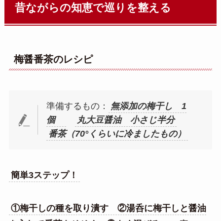
昔ながらの知恵で巡りを整える
梅醤番茶のレシピ
準備するもの：
無添加の梅干し 1
個
丸大豆醤油 小さじ半分
番茶（70°くらいに冷ましたもの）
簡単3ステップ！
①梅干しの種を取り潰す ②湯呑に梅干しと醤油