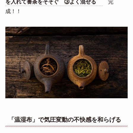
を入れて番茶をそそぐ ③よく混ぜる
完
成！！
「温湿布」で気圧変動の不快感を和らげる