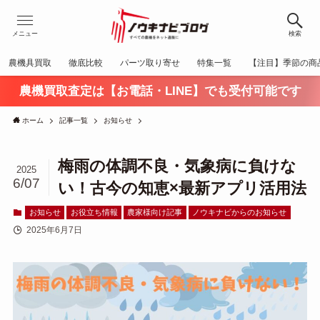
メニュー
検索
農機具買取
徹底比較
パーツ取り寄せ
特集一覧
【注目】季節の商
農機買取査定は【お電話・LINE】でも受付可能です
ホーム
記事一覧
お知らせ
梅雨の体調不良・気象病に負けな
2025
6/07
い！古今の知恵×最新アプリ活用法
お知らせ
お役立ち情報
農家様向け記事
ノウキナビからのお知らせ
2025年6月7日