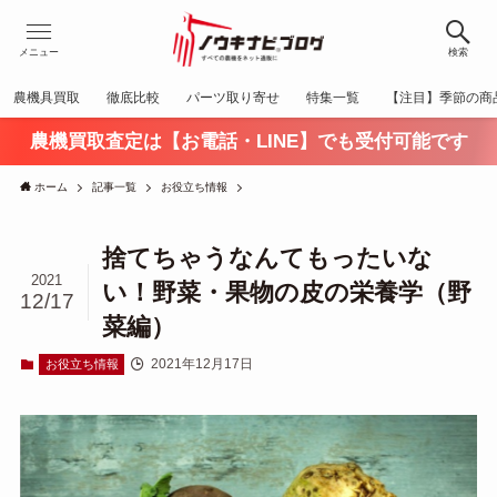
メニュー
検索
農機具買取
徹底比較
パーツ取り寄せ
特集一覧
【注目】季節の商
農機買取査定は【お電話・LINE】でも受付可能です
ホーム
記事一覧
お役立ち情報
捨てちゃうなんてもったいな
2021
い！野菜・果物の皮の栄養学（野
12/17
菜編）
2021年12月17日
お役立ち情報