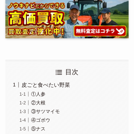
目次
皮ごと食べたい野菜
①人参
②大根
③サツマイモ
④ゴボウ
⑤ナス