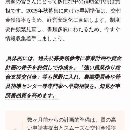
農家の皆さんにとって多忙な中の補助金申請は負
担です。2025年秋募集に向けた早期準備は、交付
金獲得率を高め、経営安定化に直結します。制度
要件頻繁見直し、書類多岐にわたるため、今すぐ
情報収集着手しましょう。
具体的には、過去公募要領参考に事業計画や資金
計画の骨子を前倒しで作成を。「強い農業作り総
合支援交付金」等も視野に入れ、農業委員会や普
及指導センター等専門家へ早期相談を。知見が申
請書品質を高めます。
数ヶ月前からの計画的準備は、質の高
い申請書提出とスムーズな交付金獲得