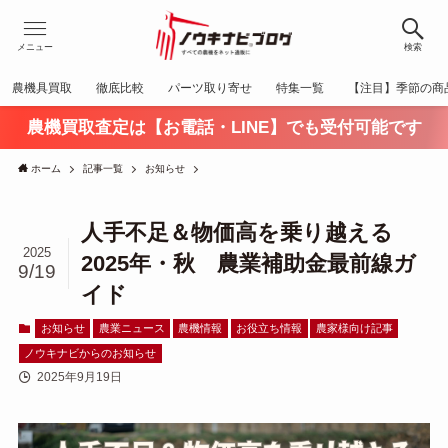
メニュー
検索
農機具買取
徹底比較
パーツ取り寄せ
特集一覧
【注目】季節の商
農機買取査定は【お電話・LINE】でも受付可能です
ホーム
記事一覧
お知らせ
人手不足＆物価高を乗り越える
2025
2025年・秋 農業補助金最前線ガ
9/19
イド
お知らせ
農業ニュース
農機情報
お役立ち情報
農家様向け記事
ノウキナビからのお知らせ
2025年9月19日