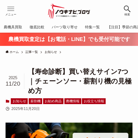
メニュー
検索
農機具買取
徹底比較
パーツ取り寄せ
特集一覧
【注目】季節の商
農機買取査定は【お電話・LINE】でも受付可能です
ホーム
記事一覧
お知らせ
【寿命診断】買い替えサイン7つ
2025
｜チェーンソー・薪割り機の見極
11/20
め方
お知らせ
薪割機
お勧め商品
農機情報
お役立ち情報
2025年11月20日