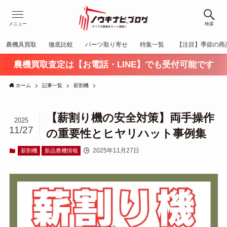
メニュー
検索
農機具買取
徹底比較
パーツ取り寄せ
特集一覧
【注目】季節の商
農機買取査定は【お電話・LINE】でも受付可能です
ホーム
記事一覧
薪割機
【薪割り機の安全対策】両手操作
2025
11/27
の重要性とヒヤリハット事例集
2025年11月27日
薪割機
新品農機情報