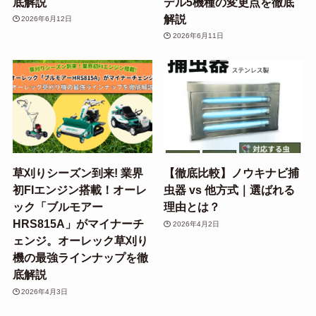
底解説
デル5機種の変更点を徹底
解説
2026年6月12日
2026年6月11日
草刈りシーズン到来! 業界
【徹底比較】ノウキナビ捕
初FIエンジン搭載！オーレ
虫器 vs 他方式｜選ばれる
ック「ブルモアー
理由とは？
HRS815A」がマイナーチ
2026年4月2日
ェンジ。オーレック草刈り
機の最強ラインナップを徹
底解説
2026年4月3日