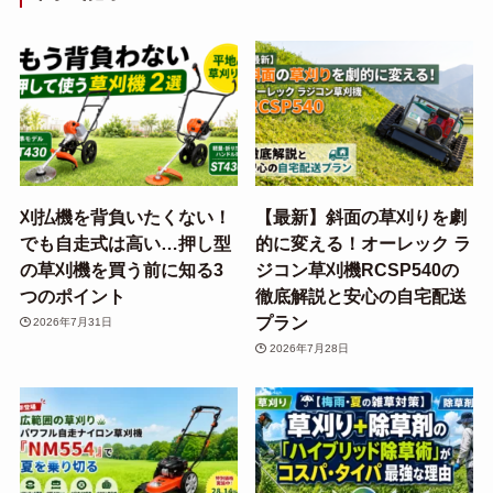
刈払機を背負いたくない！
【最新】斜面の草刈りを劇
でも自走式は高い…押し型
的に変える！オーレック ラ
の草刈機を買う前に知る3
ジコン草刈機RCSP540の
つのポイント
徹底解説と安心の自宅配送
プラン
2026年7月31日
2026年7月28日