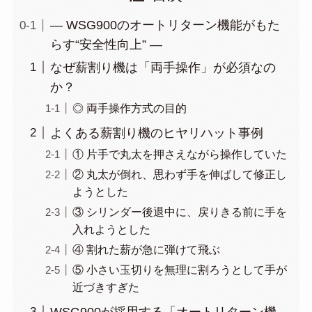
― WSG900のオートリターン機能がもた
らす“安全性向上” ―
なぜ薪割り機は「両手操作」が必須なの
か？
◎ 両手操作方式の目的
よくある薪割り機のヒヤリハット事例
① 片手で丸太を押さえながら操作していた
② 丸太が倒れ、思わず手を伸ばして修正し
ようとした
③ シリンダー後退中に、戻りきる前に手を
入れようとした
④ 割れた薪が急に弾けて飛ぶ
⑤ 小さい玉切りを無理に割ろうとして手が
近づきすぎた
WSG900が採用する「オートリターン機