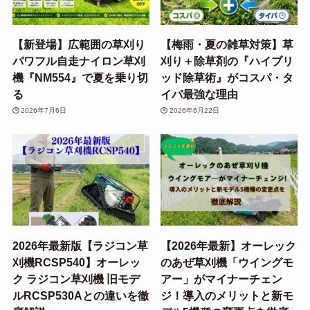
【新登場】広範囲の草刈り
【梅雨・夏の雑草対策】草
パワフル自走ナイロン草刈
刈り＋除草剤の『ハイブリ
機『NM554』で夏を乗り切
ッド除草術』がコスパ・タ
る
イパ最強な理由
2026年7月6日
2026年6月22日
2026年最新版【ラジコン草
【2026年最新】オーレック
刈機RCSP540】オーレッ
のあぜ草刈機「ウイングモ
ク ラジコン草刈機 旧モデ
アー」がマイナーチェン
ルRCSP530Aとの違いを徹
ジ！導入のメリットと新モ