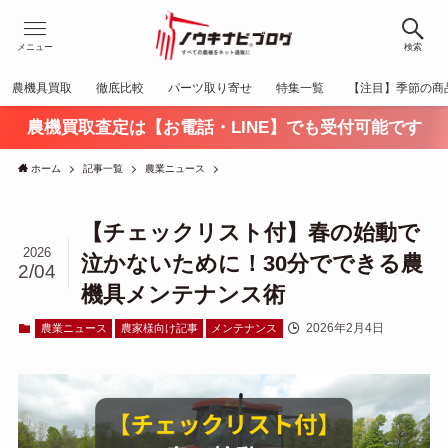
メニュー
検索
農機具買取
徹底比較
パーツ取り寄せ
特集一覧
【注目】季節の商
農機買取査定は【お電話・LINE】でも受付可能です
ホーム
記事一覧
農業ニュース
【チェックリスト付】春の始動で
2026
泣かないために！30分でできる農
2/04
機具メンテナンス術
2026年2月4日
農業ニュース
農家様向け記事
メンテナンス