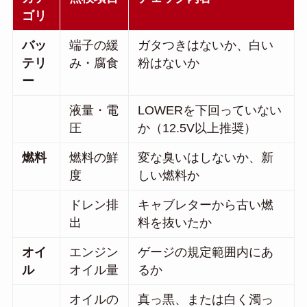
ゴリ
バッ
端子の緩
ガタつきはないか、白い
テリ
み・腐食
粉はないか
ー
液量・電
LOWERを下回っていない
圧
か（12.5V以上推奨）
燃料
燃料の鮮
変な臭いはしないか、新
度
しい燃料か
ドレン排
キャブレターから古い燃
出
料を抜いたか
オイ
エンジン
ゲージの規定範囲内にあ
ル
オイル量
るか
オイルの
真っ黒、または白く濁っ