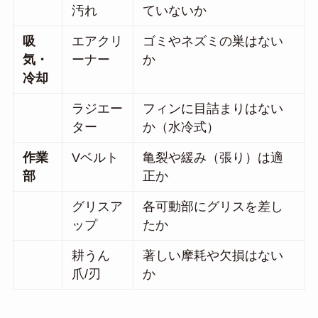
汚れ
ていないか
吸
エアクリ
ゴミやネズミの巣はない
気・
ーナー
か
冷却
ラジエー
フィンに目詰まりはない
ター
か（水冷式）
作業
Vベルト
亀裂や緩み（張り）は適
部
正か
グリスア
各可動部にグリスを差し
ップ
たか
耕うん
著しい摩耗や欠損はない
爪/刃
か