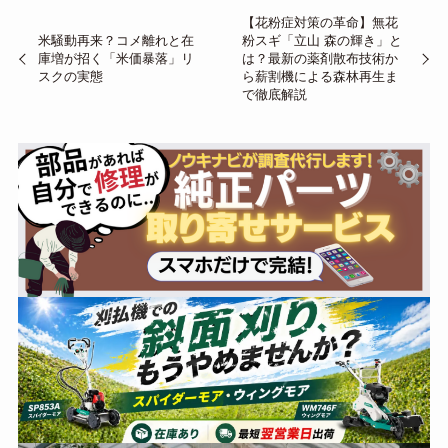
【花粉症対策の革命】無花
米騒動再来？コメ離れと在
粉スギ「立山 森の輝き」と
庫増が招く「米価暴落」リ
は？最新の薬剤散布技術か
スクの実態
ら薪割機による森林再生ま
で徹底解説