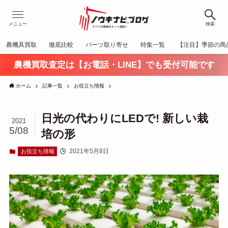
メニュー
検索
農機具買取
徹底比較
パーツ取り寄せ
特集一覧
【注目】季節の商
農機買取査定は【お電話・LINE】でも受付可能です
ホーム
記事一覧
お役立ち情報
日光の代わりにLEDで! 新しい栽
2021
5/08
培の形
2021年5月8日
お役立ち情報