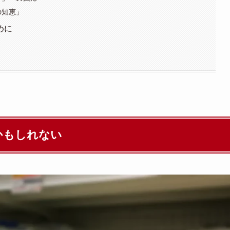
の知恵」
めに
かもしれない