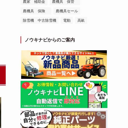
農家 補助金
農機具 保管
農機具 保険
農機具セール
除雪機 中古除雪機
電動
高畝
ノウキナビからのご案内