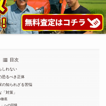
目次
もしれない
の恐るべき正体
家の知られざる苦悩
な「対策」
の徹底
り」への回帰