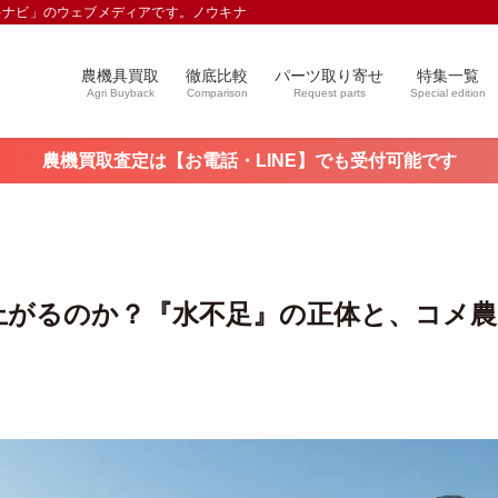
キナビ」のウェブメディアです。ノウキナビブログを通じて農業や農業機械に関す
農機具買取
徹底比較
パーツ取り寄せ
特集一覧
Agri Buyback
Comparison
Request parts
Special edition
農機買取査定は【お電話・LINE】でも受付可能です
た”上がるのか？『水不足』の正体と、コメ農