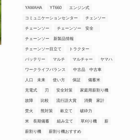
YAMAHA
YT660
エンジン式
コミュニケーションセンター
チェンソー
チェーンソー
チェーンソー 安全
チェーンソー 新製品情報
チェーンソー目立て
トラクター
バッテリー
マルチ
マルチャー
ヤマハ
ワークライフバランス
中古品 中古車
人口 未来
使い方
保証
備蓄米
充電式
刃
安全対策
家庭用薪割り機
故障
比較
流行語大賞
消費 家計
焚火
熊対策
畝立て
破砕力
米 長期備蓄
組み立て
草刈り機
薪
薪割り機
薪割り機おすすめ